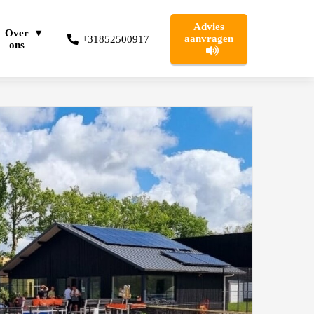
Advies
Over
aanvragen
+31852500917
ons