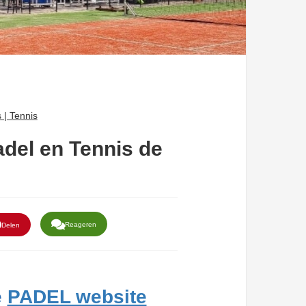
 | Tennis
del en Tennis de
Reageren
Delen
e
PADEL website